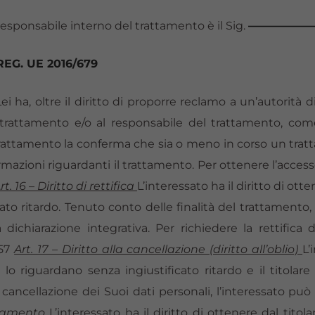
l responsabile interno del trattamento è il Sig.
—————
el REG. UE 2016/679
 ha, oltre il diritto di proporre reclamo a un’autorità di c
l trattamento e/o al responsabile del trattamento, com
el trattamento la conferma che sia o meno in corso un trat
ormazioni riguardanti il trattamento. Per ottenere l’access
rt. 16 – Diritto di rettifica
L’interessato ha il diritto di ott
to ritardo. Tenuto conto delle finalità del trattamento, l
ichiarazione integrativa. Per richiedere la rettifica d
057
Art. 17 – Diritto alla cancellazione (diritto all’oblio)
L’
lo riguardano senza ingiustificato ritardo e il titolar
la cancellazione dei Suoi dati personali, l’interessato pu
attamento
L’interessato ha il diritto di ottenere dal tito