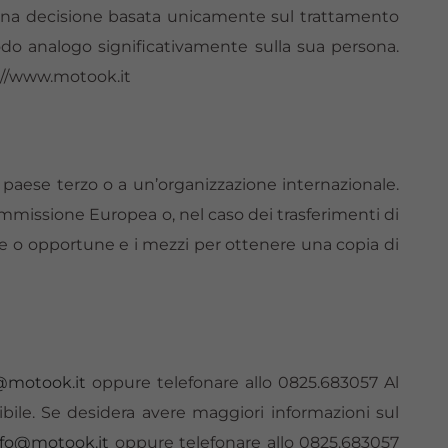
a una decisione basata unicamente sul trattamento
odo analogo significativamente sulla sua persona.
ps://www.motook.it
n paese terzo o a un’organizzazione internazionale.
ommissione Europea o, nel caso dei trasferimenti di
iate o opportune e i mezzi per ottenere una copia di
@motook.it
oppure telefonare allo 0825.683057 Al
bile. Se desidera avere maggiori informazioni sul
nfo@motook.it
oppure telefonare allo 0825.683057