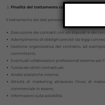
Finalità del trattamento cui sono destinati i dat
Il trattamento dei dati personali forniti è finalizzato 
Esecuzione dei contratti con voi stipulati e dei co
Adempimento di obblighi previsti da leggi connessi
Gestione organizzativa del contratto, ad esempio 
committenti;
Eventuali collaborazioni professionali esterne per
Tutela dei diritti contrattuali;
Analisi statistiche interne;
Attività di marketing attraverso l’invio di mat
commerciale in essere;
Informazioni sulla solvibilità.