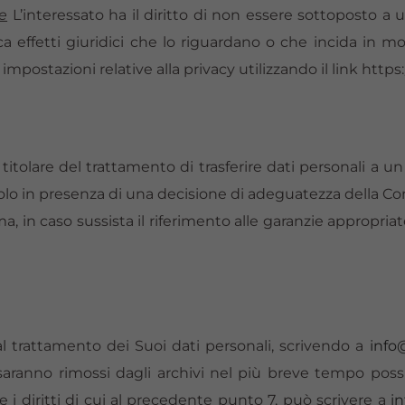
e
L’interessato ha il diritto di non essere sottoposto 
a effetti giuridici che lo riguardano o che incida in m
mpostazioni relative alla privacy utilizzando il link htt
titolare del trattamento di trasferire dati personali a u
 solo in presenza di una decisione di adeguatezza della C
omma, in caso sussista il riferimento alle garanzie appropr
 al trattamento dei Suoi dati personali, scrivendo a
info
saranno rimossi dagli archivi nel più breve tempo possi
e i diritti di cui al precedente punto 7, può scrivere a
i