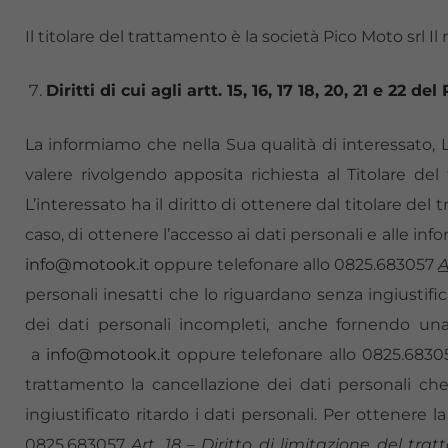
Il titolare del trattamento è la società Pico Moto srl I
Diritti di cui agli artt. 15, 16, 17 18, 20, 21 e 22 d
La informiamo che nella Sua qualità di interessato, Lei
valere rivolgendo apposita richiesta al Titolare de
L’interessato ha il diritto di ottenere dal titolare d
caso, di ottenere l’accesso ai dati personali e alle inf
info@motook.it
oppure telefonare allo 0825.683057
A
personali inesatti che lo riguardano senza ingiustifica
dei dati personali incompleti, anche fornendo una d
a
info@motook.it
oppure telefonare allo 0825.683
trattamento la cancellazione dei dati personali che 
ingiustificato ritardo i dati personali. Per ottenere 
0825.683057
Art. 18 – Diritto di limitazione del tr