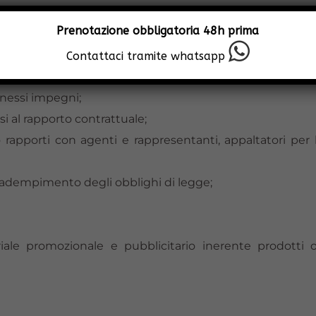
i
Prenotazione obbligatoria 48h prima
Contattaci tramite whatsapp
unicamente a:
nnessi impegni;
 al rapporto contrattuale;
rapporti con agenti e rappresentanti, appaltatori per l’
 l’adempimento degli obblighi di legge;
eriale promozionale e pubblicitario inerente prodotti 