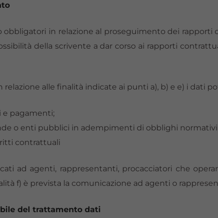
nto
no obbligatori in relazione al proseguimento dei rapporti
possibilità della scrivente a dar corso ai rapporti contratt
n relazione alle finalità indicate ai punti a), b) e e) i dat
si e pagamenti;
ende o enti pubblici in adempimenti di obblighi normativi
ritti contrattuali
icati ad agenti, rappresentanti, procacciatori che operan
lità f) è prevista la comunicazione ad agenti o rappresen
abile del trattamento dati